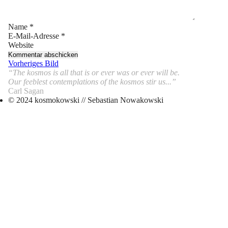
Name
*
E-Mail-Adresse
*
Website
Vorheriges Bild
“The kosmos is all that is or ever was or ever will be.
Our feeblest contemplations of the kosmos stir us...”
Carl Sagan
© 2024 kosmokowski // Sebastian Nowakowski