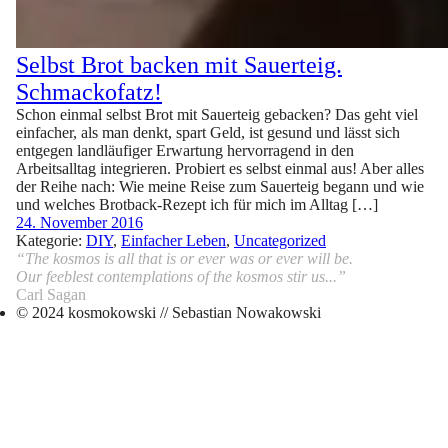
Selbst Brot backen mit Sauerteig.
Schmackofatz!
Schon einmal selbst Brot mit Sauerteig gebacken? Das geht viel
einfacher, als man denkt, spart Geld, ist gesund und lässt sich
entgegen landläufiger Erwartung hervorragend in den
Arbeitsalltag integrieren. Probiert es selbst einmal aus! Aber alles
der Reihe nach: Wie meine Reise zum Sauerteig begann und wie
und welches Brotback-Rezept ich für mich im Alltag […]
24. November 2016
Kategorie:
DIY
,
Einfacher Leben
,
Uncategorized
“The kosmos is all that is or ever was or ever will be.
Our feeblest contemplations of the kosmos stir us...”
Carl Sagan
© 2024 kosmokowski // Sebastian Nowakowski